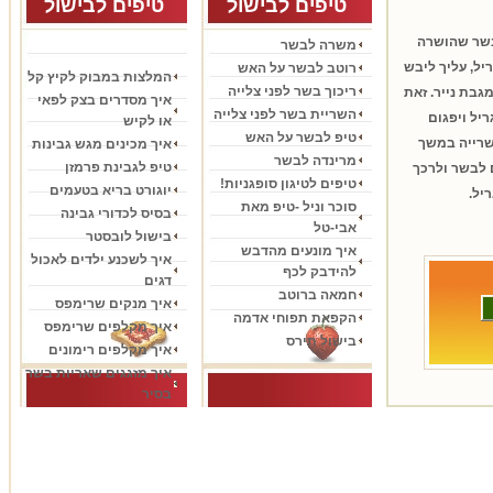
טיפים לבישול
טיפים לבישול
בוידאו
 בשר שהושרה
משרה לבשר
יל, עליך ליבש
רוטב לבשר על האש
המלצות במבוק לקיץ קל
ריכוך בשר לפני צלייה
גבת נייר. זאת
איך מסדרים בצק לפאי
השריית בשר לפני צלייה
יל ויפגום
או לקיש
טיפ לבשר על האש
שרייה במשך
איך מכינים מגש גבינות
מרינדה לבשר
טיפ לגבינת פרמזן
 לבשר ולרכך
טיפים לטיגון סופגניות!
יוגורט בריא בטעמים
יל.
סוכר וניל -טיפ מאת
בסיס לכדורי גבינה
אבי-טל
בישול לובסטר
איך מונעים מהדבש
איך לשכנע ילדים לאכול
להידבק לכף
דגים
חמאה ברוטב
איך מנקים שרימפס
הקפאת תפוחי אדמה
איך מקלפים שרימפס
בישול תירס
איך מקלפים רימונים
איך מזגגים שאריות בשר
בסיר