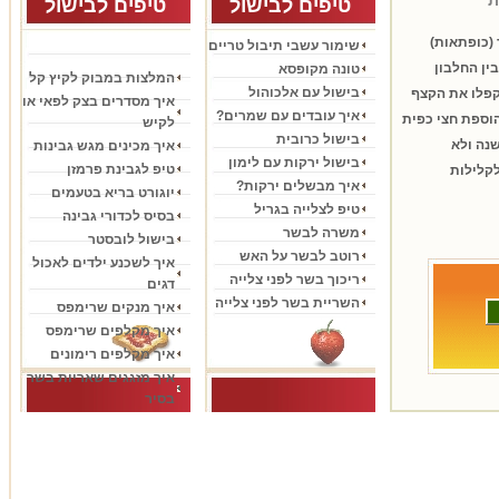
ת
טיפים לבישול
טיפים לבישול
בוידאו
(כופתאות)
שימור עשבי תיבול טריים
ין החלבון
טונה מקופסא
המלצות במבוק לקיץ קל
בישול עם אלכוהול
קפלו את הקצף
איך מסדרים בצק לפאי או
איך עובדים עם שמרים?
וספת חצי כפית
לקיש
בישול כרובית
נה ולא
איך מכינים מגש גבינות
בישול ירקות עם לימון
טיפ לגבינת פרמזן
לקלילות
איך מבשלים ירקות?
יוגורט בריא בטעמים
טיפ לצלייה בגריל
בסיס לכדורי גבינה
משרה לבשר
בישול לובסטר
רוטב לבשר על האש
איך לשכנע ילדים לאכול
ריכוך בשר לפני צלייה
דגים
השריית בשר לפני צלייה
איך מנקים שרימפס
איך מקלפים שרימפס
איך מקלפים רימונים
איך מזגגים שאריות בשר
בסיר