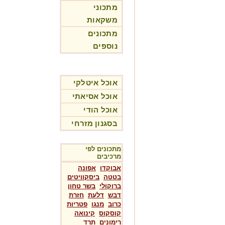
מתכוני
משקאות
מתכונים
נוספים
אוכל איטלקי
אוכל אסיאתי
אוכל הודי
בסגנון מזרחי
מתכונים לפי
מרכיבים
אבוקדו
אפונה
בטטה
ביסקוויטים
ברוקולי
בשר טחון
דבש
דלעת
חזרת
כרוב
מנגו
פטריות
קוסקוס
קינואה
רימונים
תרד