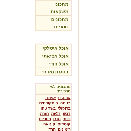
מתכוני
משקאות
מתכונים
נוספים
אוכל איטלקי
אוכל אסיאתי
אוכל הודי
בסגנון מזרחי
מתכונים לפי
מרכיבים
אבוקדו
אפונה
בטטה
ביסקוויטים
ברוקולי
בשר טחון
דבש
דלעת
חזרת
כרוב
מנגו
פטריות
קוסקוס
קינואה
רימונים
תרד