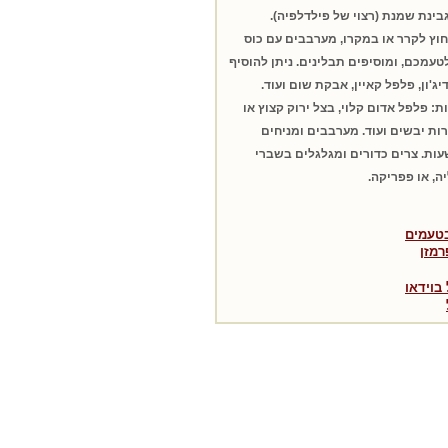
ינת שמנת (רצוי של פילדלפיה).
וץ לקרר או במקרו, מערבבים עם כוס
טעמכם, ומוסיפים תבלינים. ניתן להוסיף
ג'ון, פלפל קאיין, אבקת שום ועוד.
: פלפל אדום קלוי, בצל ירוק קצוץ או
רות יבשים ועוד. מערבבים ומניחים
ות. צרים כדורים ומגלגלים בשברי
יה, או פפריקה.
בטעמים
רמזן
בוידאו