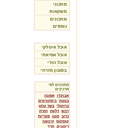
מתכוני
משקאות
מתכונים
נוספים
אוכל איטלקי
אוכל אסיאתי
אוכל הודי
בסגנון מזרחי
מתכונים לפי
מרכיבים
אבוקדו
אפונה
בטטה
ביסקוויטים
ברוקולי
בשר טחון
דבש
דלעת
חזרת
כרוב
מנגו
פטריות
קוסקוס
קינואה
רימונים
תרד