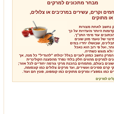
מבחר מתכונים למרקים
מים וקרים, עשירים במרכיבים או צלולים,
או מתוקים
ק נחשב לאחת מצורות
דומות היותר והעדויות על כך
כתובים עוד מימי התנ"ך.
יצוי של טעמי מזון שונים
לינים, שבושלו יחדיו במים
חר, ועל פי רוב הוא נאכל
ולא מוגש כשתייה.
המרק נחשב כמזון לעניים בגלל יכולתו "להגדיל" כל מנה, אך
נים למרקים מהווים חלק בלתי נפרד מהסצנה הקולינרית
ונים בעולם, מתמחים בהכנת מרקי גורמה יחודיים לכל אזור;
 קרם סמיכים ועשירים, ועד מרקים צלולים כמו קונסומה,
ם כמו גספצ'יו ומרקים מתוקים כמו קומפוט, פונץ חם ועוד.
לים למרקים