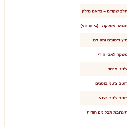
לב שקדים – בדאם מילק
מאה מזוקקת - (גי או גהי)
יץ רימונים ותפוזים
שקה לאסי הודי
'טני מנטה
וטב צ'טני בוטנים
וטב צ'טני נענע
ערובת תבלינים הודית