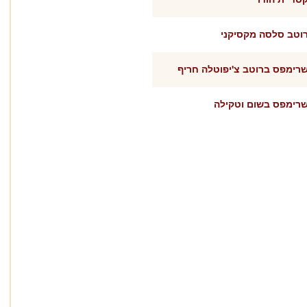
וטב סלסה מקסיקני
רימפס ברוטב צ'יפוטלה חריף
רימפס בשום וטקילה