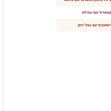
סארול עוף ונודלס
וסטביף עם בצל ירוק