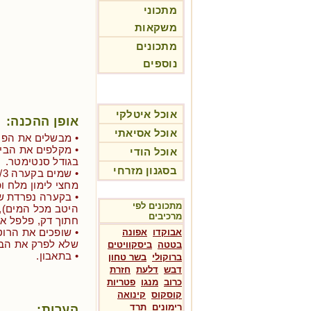
מתכוני
משקאות
מתכונים
נוספים
אוכל איטלקי
אופן ההכנה:
אוכל אסיאתי
• מבשלים את הפס
• מקלפים את הביצ
אוכל הודי
בגודל סנטימטר.
בסגנון מזרחי
מחצי לימון מלח ו
• בקערה נפרדת ש
מתכונים לפי
היטב מכל המים), 
מרכיבים
חתוך דק, פלפל אד
• שופכים את הרו
אבוקדו
אפונה
שלא לפרק את הבי
בטטה
ביסקוויטים
• בתאבון.
ברוקולי
בשר טחון
דבש
דלעת
חזרת
כרוב
מנגו
פטריות
קוסקוס
קינואה
רימונים
תרד
הערות: