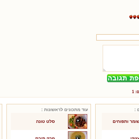
ם:
1
 :
עוד מתכונים ל
ראשונות
:
ומר ותפוחים
סלט טונה
זיקי
מרק תירס