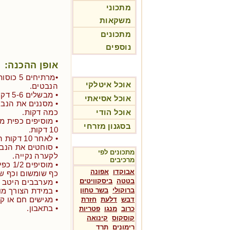
מתכוני
משקאות
מתכונים
נוספים
אופן ההכנה:
•מרתיחי
אוכל איטלקי
הנבטים.
• מבשלים 5-6 דקות.
אוכל אסיאתי
• מסננים את הנב
אוכל הודי
כמה דקות.
• מוסיפים כפית מ
בסגנון מזרחי
10 דקות.
• לאחר 10 דקות הנבטים "יזיעו נוזלים לקערה".
• סוחטים את הנבט
מתכונים לפי
לקערה נקייה.
מרכיבים
אבוקדו
אפונה
כף שומשום וכף ש
בטטה
ביסקוויטים
• מערבבים היטב ו
ברוקולי
בשר טחון
• במידת הצורך מו
• מגישים חם או קר
דבש
דלעת
חזרת
• בתאבון.
כרוב
מנגו
פטריות
קוסקוס
קינואה
רימונים
תרד