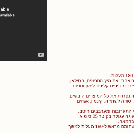
אחת- את מיץ התפוזים, הסילאן,
נולה ו-2 ביצים. מוסיפים קליפת לימון ותפוח
 נפרדת את כל המוצרים היבשים,
 סודה לשתייה, קינמון, אגוזים
 התערובות ומערבבים היטב.
• משמנים תבנית עוגה עגולה בקוטר 25 ס"מ או
בחמאה.
• מכניסים לתנור שחומם מראש ל-180 מעלות למשך