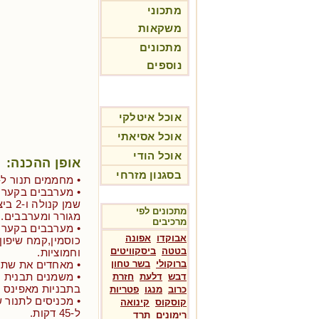
מתכוני
משקאות
מתכונים
נוספים
אוכל איטלקי
אוכל אסיאתי
אוכל הודי
אופן ההכנה:
בסגנון מזרחי
• מחממים תנור ל-180 מעלות.
• מערבבים בקערה 
שמן ק
מתכונים לפי
מגורר ומערבבים.
מרכיבים
• מערבבים בקערה
אבוקדו
אפונה
כוסמין,קמח שיפון,
בטטה
ביסקוויטים
וחמוציות.
ברוקולי
בשר טחון
• מאחדים את שתי
דבש
דלעת
חזרת
בתבניות מאפינס 
כרוב
מנגו
פטריות
קוסקוס
קינואה
ל-45 דקות.
רימונים
תרד