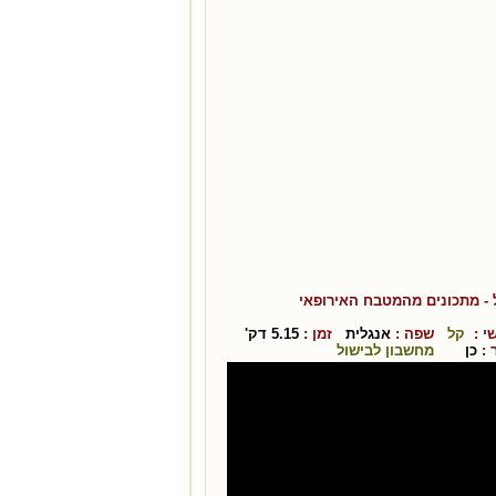
- מתכונים מהמטבח ה
אירופאי
י :
קל
שפה :
אנגלית
זמן :
5.15
דק'
:
כן
מחשבון לבישול