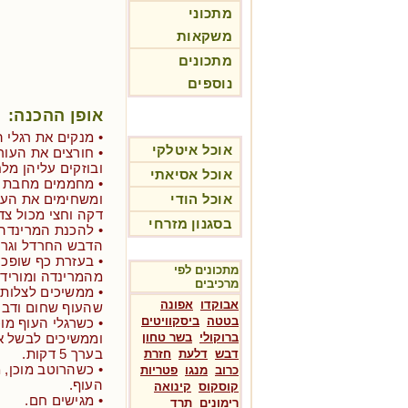
מתכוני
משקאות
מתכונים
נוספים
אופן ההכנה:
• מנקים את רגלי 
אוכל איטלקי
• חורצים את העור
ובוזקים עליהן מל
אוכל אסיאתי
• מחממים מחבת ע
אוכל הודי
ומשחימים את העו
דקה וחצי מכול צד)
בסגנון מזרחי
• להכנת המרינדה
הדבש החרדל וגרי
• בעזרת כף שופכ
מתכונים לפי
מהמרינדה ומורידי
מרכיבים
• ממשיכים לצלות 
אבוקדו
אפונה
שהעוף שחום ודביק (בין 10
בטטה
ביסקוויטים
• כשרגלי העוף מו
ברוקולי
בשר טחון
וממשיכים לבשל א
בערך 5 דקות.
דבש
דלעת
חזרת
• כשהרוטב מוכן, 
כרוב
מנגו
פטריות
העוף.
קוסקוס
קינואה
• מגישים חם.
רימונים
תרד