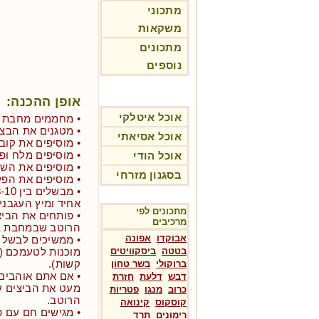
מתכוני
משקאות
מתכונים
נוספים
אופן ההכנה:
אוכל איטלקי
• מחממים מחבת עם 2 כפות שמן זית על אש 
• מטגנים את הבצל
אוכל אסיאתי
• מוסיפים את קובי
• מוסיפים מלח ופ
אוכל הודי
• מוסיפים את הש
בסגנון מזרחי
• מוסיפים את הפ
אחיד ומיץ העגבני
מתכונים לפי
• פותחים את הביצ
מרכיבים
הרוטב שבמחבת בל
אבוקדו
אפונה
• ממשיכים לבשל ע
בטטה
ביסקוויטים
מוכנות לטעמכם (הן
קשות).
ברוקולי
בשר טחון
• אם אתם אוהבים
דבש
דלעת
חזרת
מעט את הביצים ע
כרוב
מנגו
פטריות
הרוטב.
קוסקוס
קינואה
• מגישים חם עם פ
רימונים
תרד