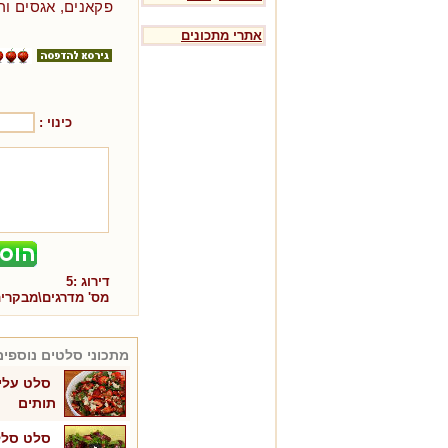
פקאנים, אגסים ורי
אתרי מתכונים
כינוי :
דירוג :
5
מס' מדרגים\מבקרי
מתכוני
סלטים
נוספים
סלט עלי 
תותים
סלט סלק