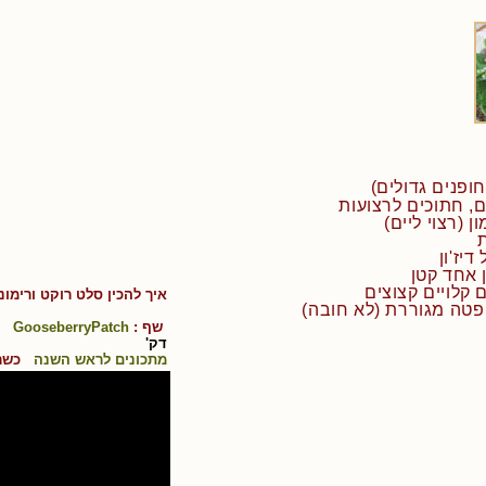
ן אחד קטן
איך להכין
סלט רוקט ורימונ
שף :
GooseberryPatch
קו
דק'
מתכונים לראש השנה
כשר 