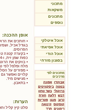
מתכוני
משקאות
מתכונים
נוספים
אופן ההכנה:
אוכל איטלקי
• חותכים את הרוק
בגודל אכיל, ושמ
אוכל אסיאתי
הפרוסים.
אוכל הודי
כפות שמן זית, ו-1/4 כפית חרדל.
בסגנון מזרחי
• בוזקים את הרוט
מלח ופלפל לפי טע
• מפזרים על הסלט
מתכונים לפי
קלויים ואפשר גם 
מרכיבים
• מגישים מיד.
אבוקדו
אפונה
• בתאבון.
בטטה
ביסקוויטים
ברוקולי
בשר טחון
דבש
דלעת
חזרת
כרוב
מנגו
פטריות
הערות:
קוסקוס
קינואה
סלט קיץ קליל וחג
רימונים
תרד