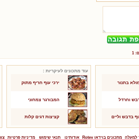
ם:
1
עוד מתכונים ל
עיקריות
:
ולא בתנור
ירכי עוף חריף מתוק
בש וחרדל
המבורגר צמחוני
וף בדבש וליים
קציצות דגים קלות
 למעלה
מתכונים בוידאו Rotev
אודותינו
תנאי שימוש
מדיניות פרטיות
צור