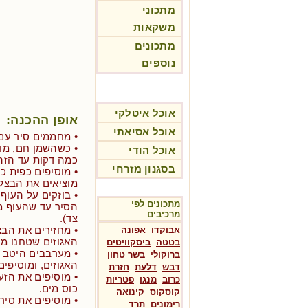
מתכוני
משקאות
מתכונים
נוספים
אוכל איטלקי
אופן ההכנה:
אוכל אסיאתי
• מחממים סיר עם 1/3 כוס שמן על אש בינוני
• כשהשמן חם, מו
אוכל הודי
כמה דקות עד הזה
בסגנון מזרחי
• מוסיפים כפית כ
מוציאים את הבצל
• בוזקים על העוף 
מתכונים לפי
מרכיבים
צד).
• מחזירים את הבצ
אבוקדו
אפונה
האגוזים שטחנו מ
בטטה
ביסקוויטים
• מערבבים היטב 
ברוקולי
בשר טחון
האגוזים, ומוסיפים
דבש
דלעת
חזרת
כרוב
מנגו
פטריות
כוס מים.
קוסקוס
קינואה
• מוסיפים את סיר
רימונים
תרד