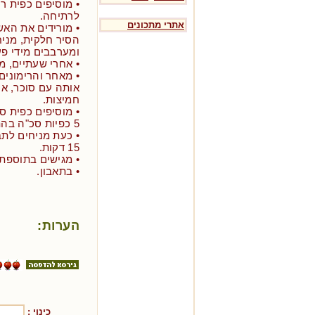
• מוסיפים כפית ר
לרתיחה.
אתרי מתכונים
• מורידים את האש
הסיר חלקית, מני
ומערבבים מידי פע
• אחרי שעתיים, מ
• מאחר והרימונים 
אותה עם סוכר, אך
חמיצות.
• מוסיפים כפית ס
5 כפיות סכ"ה בהתאם לטעם הרצוי.
• כעת מניחים לת
15 דקות.
• מגישים בתוספת 
• בתאבון.
הערות:
כינוי :