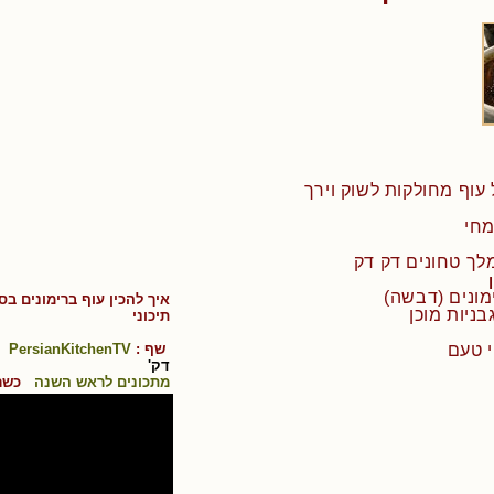
 עוף מחולקות לשוק וירך
איך להכין
עוף ברימונים בסג
תיכוני
י טעם
שף :
PersianKitchenTV
ק
דק'
מתכונים לראש השנה
כשר 