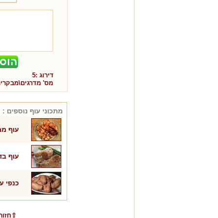
דירוג :
5
מס' מדרגים\מבקרי
מתכוני
עוף
נוספים :
עוף ממ
עוף בד
כנפי ע
⇧חזור