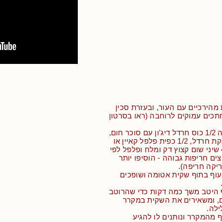
 מהירכיים עם העור, ובעזרת סכין
חתכים עמוקים לרוחבה (ראו בסרטון
• מערבבים בקערה 1/2 כוס חרדל דיג'ון עם סוכר חום,
חומץ יין אדום, אבקת חרדל, 1/2 כפית פלפל קאיין או
פפריקה חריפה, 4 שיני שום קצוץ דק ומלח ופלפל לפי
ים חריפות גבוהה - הוסיפו יותר
יקה חריפה).
עוף בתוף שקית אטומה ושופכים
 היטב משך כמה דקות כדי שהרוטב
ם, ומשאירים את השקית במקרר
ף מהמקרר ונותנים לו להגיע