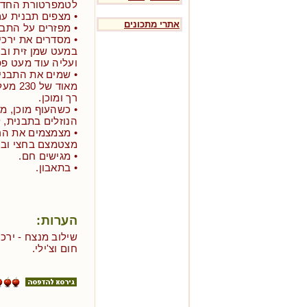
לטמפרטורת החדר
• מצפים תבנית עם
אתרי מתכונים
• מפזרים על התבני
• מסדרים את ירכי
במעט שמן זית וב
ועליה עוד מעט פפ
• שמים את התבני
רך ומוכן.
• כשהעוף מוכן, מ
הנוזלים בתבנית, ל
• מצמצמים את הר
מצטמצם בחצי ובו
• מגישים חם.
• בתאבון.
הערות:
שילוב מנצח - ירכי
חום וצ'ילי.