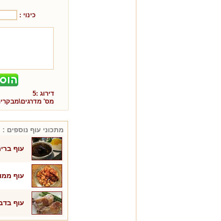
כינוי :
דירוג :
5
מס' מדרגים\מבקרי
מתכוני
עוף
נוספים :
עוף ברימ
עוף ממו
עוף בדב