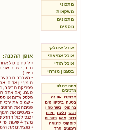
מתכוני
משקאות
מתכונים
נוספים
אוכל איטלקי
אופן ההכנה:
אוכל אסיאתי
• לוקחים כול אחת
אוכל הודי
חדה, יוצרים שני 
בסגנון מזרחי
כיצד).
מתכונים לפי
מרכיבים
טעם. (אם אתם רוצ
אבוקדו
אפונה
פלפל אדום או פפר
• שמים את ירכי ה
בטטה
ביסקוויטים
פנימה את הרוטב.
ברוקולי
בשר טחון
• מעסים את העוף
דבש
דלעת
חזרת
יכנס לכול החרכי
כרוב
מנגו
פטריות
משך 4 שעות עד לילה.
קוסקוס
קינואה
• מוציאים את העו
רימונים
תרד