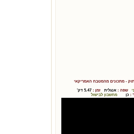
תוק
- מתכונים מהמטבח ה
אמריקאי
י
שפה :
אנגלית
זמן :
5.47
דק'
:
כן
מחשבון לבישול