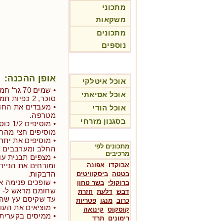
מתכוני
משקאות
מתכונים
נוספים
אופן ההכנה:
אוכל איטלקי
אוכל אסיאתי
סוכר, 2 כפיות תמצית וניל וביצה.
• מעבדים את החומ
אוכל הודי
מטרפה.
בסגנון מזרחי
• מוס
מוסיפים חצי מהח
• מוסיפים את יתר
מתכונים לפי
החלב ומערבבים ע
מרכיבים
אבוקדו
אפונה
ומורחים את הנייר
הדבקות.
בטטה
ביסקוויטים
• שופכים פנימה א
ברוקולי
בשר טחון
דבש
דלעת
חזרת
עד שקיסם עץ שהכ
כרוב
מנגו
פטריות
• מוציאים את העוגה 
קוסקוס
קינואה
רימונים
תרד