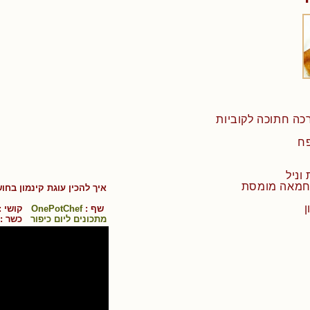
איך להכין
עוגת קינמון בחו
שף :
OnePotChef
קושי 
מתכונים ליום כיפור
כשר :