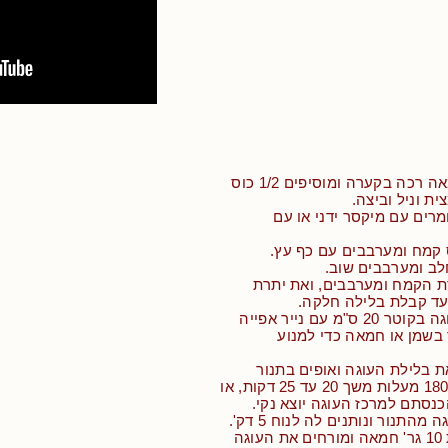
• שמים 70 גר' חמאה רכה בקערה ומוסיפים 1/2 כוס
רים עם מיקסר ידני או עם
יפים 1/2 כוס קמח ומערבבים עם כף עץ.
לב ומערבבים שוב.
ת הקמח ומערבבים, ואת יתרת
ד קבלת בלילה חלקה.
• מצפים תבנית עוגה בקוטר 20 ס"מ עם נייר אפייה
 בשמן או חמאה כדי למנוע
ת בלילת העוגה ואופים בתנור
שחומם מראש ל- 180 מעלות משך 20 עד 25 דקות, או
נסתם למרכז העוגה יוצא נקי.
מהתנור ונותנים לה לנוח 5 דק'.
• ממיסים בקערית 10 גר' חמאה ומורחים את העוגה