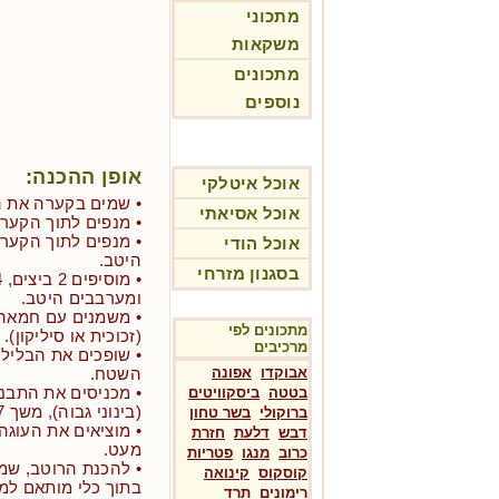
מתכוני
משקאות
מתכונים
נוספים
אופן ההכנה:
אוכל איטלקי
• שמים בקערה את הס
אוכל אסיאתי
• מנפים לתוך הקערה 2 כוסות קמח תו
אוכל הודי
היטב.
בסגנון מזרחי
ומערבבים היטב.
• משמנים עם חמאה 
מתכונים לפי
(זכוכית או סיליקון).
מרכיבים
• שופכים את הבלילה
אבוקדו
אפונה
השטח.
• מכניסים את התבני
בטטה
ביסקוויטים
(בינוני גבוה), משך 6-7 דקות.
ברוקולי
בשר טחון
• מוציאים את העוגה
דבש
דלעת
חזרת
מעט.
כרוב
מנגו
פטריות
• להכנת הרוטב, שמ
קוסקוס
קינואה
בתוך כלי מותאם למ
רימונים
תרד