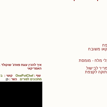
איך להכין
עוגת פאדג' שוקולד 
ה
אמריקאי
שף :
OnePotChef
קושי :
בי
מתכונים לפורים
כשר :
כן