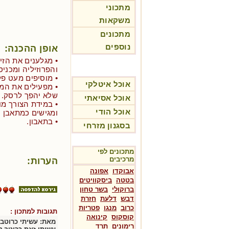
מתכוני
משקאות
מתכונים
נוספים
אופן ההכנה:
• מגלענים את הזי
והפרוזיליה ומכני
• מוסיפים מעט פלפל שחור ו
אוכל איטלקי
• מפעילים את המ
שלא יהפך לרסק.
אוכל אסיאתי
• במידת הצורך מו
אוכל הודי
ומגישים כמתאבן 
• בתאבון.
בסגנון מזרחי
מתכונים לפי
מרכיבים
הערות:
אבוקדו
אפונה
בטטה
ביסקוויטים
ברוקולי
בשר טחון
דבש
דלעת
חזרת
כרוב
מנגו
פטריות
תגובות למתכון :
קוסקוס
קינואה
מאת:
עשיתי כרוטב
רימונים
תרד