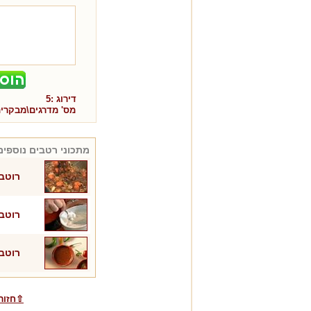
דירוג :
5
מס' מדרגים\מבקרי
מתכוני
רטבים
נוספים
רוטב 
רוטב
רוטב 
⇧חזור