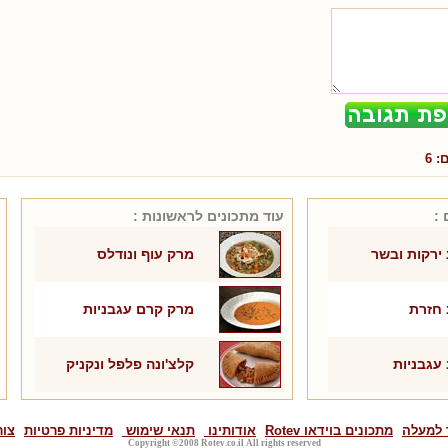
ם:
6
 :
עוד מתכונים ל
ראשונות
:
ירקות ובשר
מרק עוף ונודלס
 חזרת
מרק קרם עגבניות
עגבניות
קלצ'ונה פלפל ונקניק
 למעלה
מתכונים בוידאו Rotev
אודותינו
תנאי שימוש
מדיניות פרטיות
צור
Copyright ©2008 Rotev.co.il All rights reserved