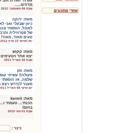
עשיתי זאת כרוטב ל
מדהים.....
שבת 08 ספטמבר 2012
אתרי מתכונים
מאת:
ירוקה
כיוון שבעלי ואני ל
לאוכל, הוספתי צנו
של פטרוזיליה והרב
טעים מאוד, מאוד!
יום חמישי 15 מרץ 2012
מאת:
קקוש
יצא אחד הטעימים ע
שבת 30 אפריל 2011
מאת:
סון
מעולה!! עשיתי קופ
שלמה, אז הוספתי ש
מעבר לנדרש ויצא מעו
יום שישי 08 אפריל 2011
מאת:
kermit
הכנתי... טעמתי ו..
בחום!
שבת 01 מאי 2010
כינוי :