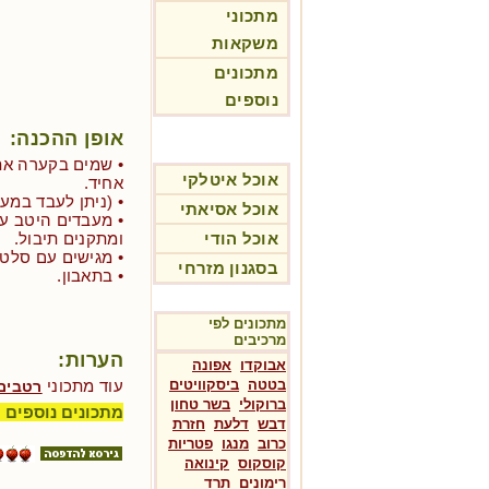
מתכוני
משקאות
מתכונים
נוספים
אופן ההכנה:
• שמים בקערה את
אוכל איטלקי
אחיד.
• (ניתן לעבד במעבד
אוכל אסיאתי
• מעבדים היטב ע
אוכל הודי
ומתקנים תיבול.
• מגישים עם סלט 
בסגנון מזרחי
• בתאבון.
מתכונים לפי
מרכיבים
הערות:
אבוקדו
אפונה
בטטה
ביסקוויטים
עוד מתכוני
רטבים
ברוקולי
בשר טחון
מתכונים נוספים 
דבש
דלעת
חזרת
כרוב
מנגו
פטריות
קוסקוס
קינואה
רימונים
תרד