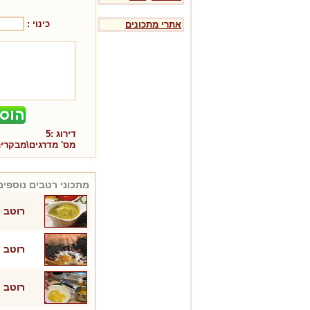
כינוי :
אתרי מתכונים
דירוג :
5
מס' מדרגים\מבקרי
מתכוני
רטבים
נוספים
רוטב ו
רוטב א
רוטב מ