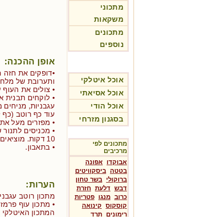
מתכוני
משקאות
מתכונים
נוספים
אופן ההכנה:
•דופקים את חזה ה
אוכל איטלקי
ותערובת של מלח, 
• צולים את העוף על הגריל 
אוכל אסיאתי
• לוקחים תבנית א
אוכל הודי
עגבניות, מניחים 
עוד כף רוטב (כף ל
בסגנון מזרחי
• מפזרים מעל את 
10 דקות. מוציאים מהתנור ומגישים עם ירק.
מתכונים לפי
• בתאבון.
מרכיבים
אבוקדו
אפונה
בטטה
ביסקוויטים
ברוקולי
בשר טחון
הערות:
דבש
דלעת
חזרת
מתכון רוטב עגבני
כרוב
מנגו
פטריות
• מתכון עוף פרמז
קוסקוס
קינואה
המתכון האיטלקי ה
רימונים
תרד