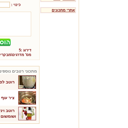
כינוי :
אתרי מתכונים
דירוג :
5
מס' מדרגים\מבקרי
מתכוני
רטבים
נוספים
רוטב לס
ציר עוף
רוטב ויני
ושומשום