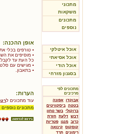
מתכוני
משקאות
מתכונים
נוספים
אופן ההכנה:
אוכל איטלקי
• טורפים בכלי את
• מוסיפים את השמ
אוכל אסיאתי
כל העת עד לקבלת
• מגישים עם סלט 
אוכל הודי
• בתאבון.
בסגנון מזרחי
מתכונים לפי
הערות:
מרכיבים
אבוקדו
אפונה
עוד מתכונים ל
רטב
בטטה
ביסקוויטים
מתכונים נוספים 
ברוקולי
בשר טחון
דבש
דלעת
חזרת
כרוב
מנגו
פטריות
קוסקוס
קינואה
רימונים
תרד