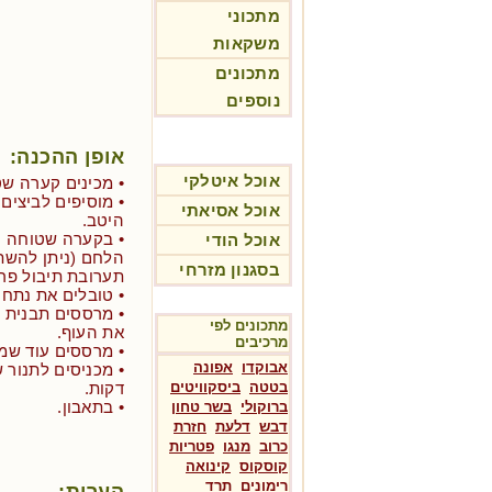
מתכוני
משקאות
מתכונים
נוספים
אופן ההכנה:
אוכל איטלקי
• מכינים קערה שט
• מוסיפים לביצים 
אוכל אסיאתי
היטב.
• בקערה שטוחה נפ
אוכל הודי
הלחם (ניתן להשת
בסגנון מזרחי
תערובת תיבול פר
• טובלים את נתחי
• מרססים תבנית מ
מתכונים לפי
את העוף.
מרכיבים
• מרססים עוד שמן
אבוקדו
אפונה
בטטה
ביסקוויטים
דקות.
• בתאבון.
ברוקולי
בשר טחון
דבש
דלעת
חזרת
כרוב
מנגו
פטריות
קוסקוס
קינואה
רימונים
תרד
הערות: