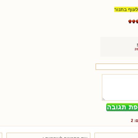
לעוף בתנור
ם:
2