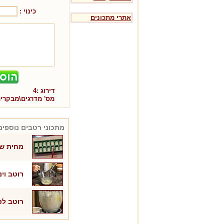
כינוי :
אתרי מתכונים
דירוג :
4
מס' מדרגים\מבקרי
מתכוני
רטבים
נוספים
מחית שו
רוטב וינ
רוטב לס