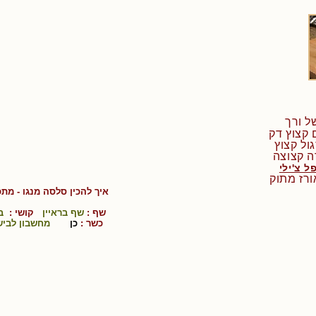
ה קצוצה
ל צ'ילי
איך להכין
סלסה מנגו
- מתכ
שף :
שף בראיין
קושי :
ב
כשר :
כן
מחשבון לביש