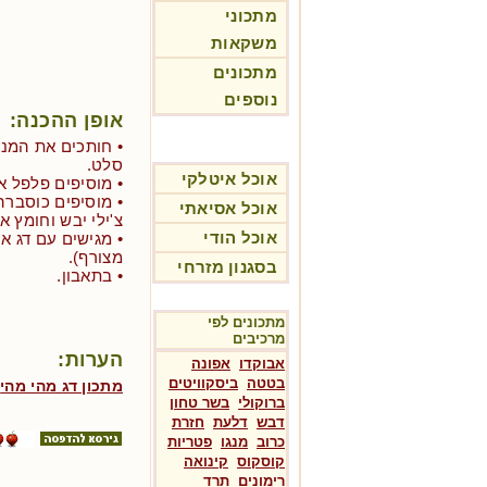
מתכוני
משקאות
מתכונים
נוספים
אופן ההכנה:
• חותכים את המנג
סלט.
אוכל איטלקי
• מוסיפים פלפל א
• מוסיפים כוסברה
אוכל אסיאתי
צ'ילי יבש וחומץ או
אוכל הודי
• מגישים עם דג או
מצורף).
בסגנון מזרחי
• בתאבון.
מתכונים לפי
מרכיבים
הערות:
אבוקדו
אפונה
בטטה
ביסקוויטים
ב
מתכון דג מהי מהי
ברוקולי
בשר טחון
דבש
דלעת
חזרת
כרוב
מנגו
פטריות
קוסקוס
קינואה
רימונים
תרד