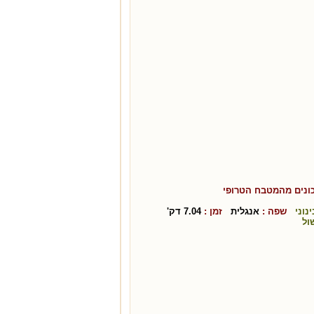
ונים מהמטבח ה
טרופי
ינוני
שפה :
אנגלית
זמן :
7.04
דק'
ול