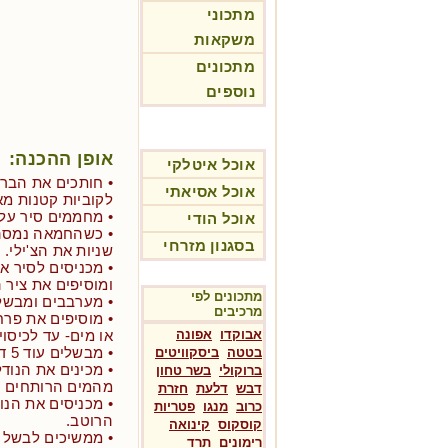
מתכוני
משקאות
מתכונים
נוספים
אופן ההכנה:
אוכל איטלקי
• חותכים את הברו
אוכל אסיאתי
לקוביות קטנות מא
• מחממים סיר על 
אוכל הודי
בסגנון מזרחי
שניות את הצ'ילי.
• מכניסים לסיר א
ומוסיפים את ציר ה
מתכונים לפי
• מערבבים ומבשלים כ- 12 דקות 
מרכיבים
• מוסיפים את פרחי
אבוקדו
אפונה
או מים- עד לכיסוי
• מבשלים עוד 5 דקות ובנתיים מכינים את הפסטה.
בטטה
ביסקוויטים
• מכינים את הנודל
ברוקולי
בשר טחון
מהמים הרותחים דקה ל
דבש
דלעת
חזרת
• מכניסים את הנוד
כרוב
מנגו
פטריות
הרוטב.
קוסקוס
קינואה
• ממשיכים לבשל 
רימונים
תרד