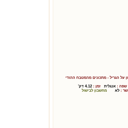
ן על הגריל
- מתכונים מהמטבח ה
הודי
פה :
אנגלית
זמן :
4.12
דק'
ר :
לא
מחשבון לבישול