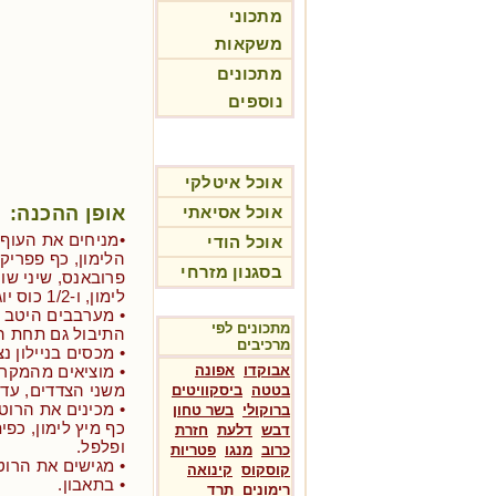
מתכוני
משקאות
מתכונים
נוספים
אוכל איטלקי
אופן ההכנה:
אוכל אסיאתי
•מניחים את העוף 
אוכל הודי
הלימון, כף פפריק
בסגנון מזרחי
פרובאנס, שיני שו
לימון, ו-1/2 כוס יוגורט לבן פשוט.
• מערבבים היטב כ
מתכונים לפי
התיבול גם תחת ה
מרכיבים
• מכסים בניילון נצמד
אבוקדו
אפונה
• מוציאים מהמקרר
משני הצדדים, עד שמוכן (בין
בטטה
ביסקוויטים
ברוקולי
בשר טחון
כף מיץ לימון, כפ
דבש
דלעת
חזרת
ופלפל.
כרוב
מנגו
פטריות
• מגישים את הרוט
קוסקוס
קינואה
• בתאבון.
רימונים
תרד