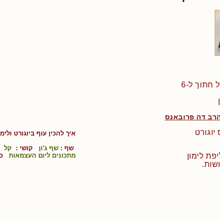
רב דה פרובאנס
איך להכין
עוף ביוגורט ולימו
שף :
שף ג'ון
קושי :
קל
ש
מתכונים ליום העצמאות
כש