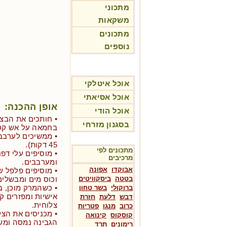
מתכוני
משקאות
מתכונים
נוספים
אוכל איטלקי
אוכל אסיאתי
אופן ההכנה:
אוכל הודי
• חותכים את הבצל
בסגנון מזרחי
בחמאה על אש קט
45 דקות).
מתכונים לפי
• מוסיפים עלי דפנה
מרכיבים
ומערבבים.
אבוקדו
אפונה
בטטה
ביסקוויטים
וכוס מים ומבשלי
• כשהמרק מוכן, ב
ברוקולי
בשר טחון
אישיות ומפזרים ק
דבש
דלעת
חזרת
צלוחית.
כרוב
מנגו
פטריות
• מכניסים את הצל
קוסקוס
קינואה
הגבינה נמסה ומש
רימונים
תרד