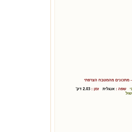
 מתכונים מהמטבח ה
צרפתי
י
שפה :
אנגלית
זמן :
2.03
דק'
שול