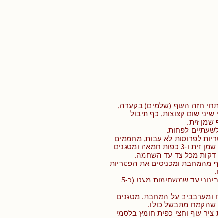
תחי חזה העוף (שלמים) בקערה,
שיני שום קצוצות, כף תיבול
שמן זית.
שעתיים לפחות.
ריות לפרוסות לא עבות, מחממים
מחבת עם 3 כפות שמן זית ו-3 כפות חמאה ומטגנים
וף מהמחבת ומכניסים את הפטריות,
.
• מטגנים על חום בינוני עד שמשחימות מעט (כ-5
ח ומערבבים על המחבת. מטגנים
ם 2 כוסות ציר עוף וחצי כפית חומץ בלסמי