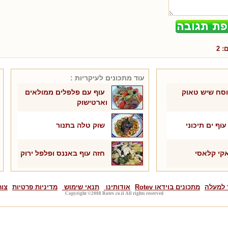
ם:
2
עוד מתכונים ל
עיקריות
:
וסח שיש טאוק
עוף עם פלפלים ממולאים
וארטישוק
וף ים תיכוני
שוק טלה בתנור
קי קלאסי
חזה עוף באננס ופלפל ירוק
 למעלה
מתכונים בוידאו Rotev
אודותינו
תנאי שימוש
מדיניות פרטיות
צור
Copyright ©2008 Rotev.co.il All rights reserved