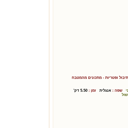
יבול ופטריות
- מתכונים מהמטבח
י
שפה :
אנגלית
זמן :
5.50
דק'
שול