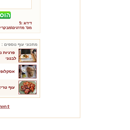
דירוג :
5
מס' מדרגים\מבקרי
מתכוני
עוף
נוספים :
פרגיות נ
לבנוני
אסקלופ ע
עוף טריא
⇧חזור