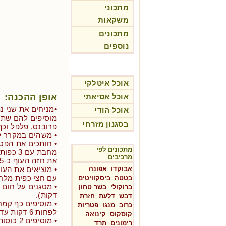
מתכוני
משקאות
מתכונים
נוספים
אוכל איטלקי
אופן ההכנה:
אוכל אסיאתי
•מניחים את שני נ
אוכל הודי
מוסיפים להם שתי 
בסגנון מזרחי
פרובנס, פלפל וכף 
• משהים במקרר ל
• חותכים את הפט
מתכונים לפי
מרכיבים
את חזה העוף כ-5 דקות מכל צד עד השחמה.
אבוקדו
אפונה
• מוציאים את הע
עם חצי כפית מלח
בטטה
ביסקוויטים
ברוקולי
בשר טחון
דקות).
דבש
דלעת
חזרת
• מוסיפים כף קמ
כרוב
מנגו
פטריות
לפחות 6 דקות עד שהקמח מתבשל כולו.
קוסקוס
קינואה
• מוסיפי
רימונים
תרד