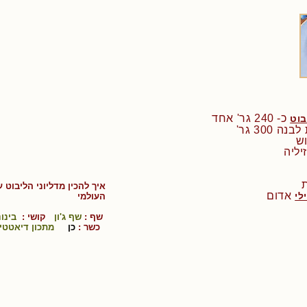
כ- 240 גר' אחד
בוט
 300 גר'
איך להכין
מדליוני הליבוט 
אדום
לי
ה
עולמי
שף :
שף ג'ון
קושי :
בינונ
כשר :
כן
מתכון דיאטטי