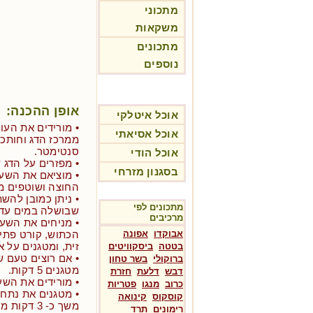
מתכוני
משקאות
מתכונים
נוספים
אופן ההכנה:
אוכל איטלקי
• מורידים את העו
אוכל אסיאתי
ממרכז הדג וחותכי
סנטימטר.
אוכל הודי
• מפזרים על הדג 
בסגנון מזרחי
• מוציאם את השעו
החוצה ושוטפים מ
• ניתן כמובן לה
מתכונים לפי
שבושלה במים עד ר
מרכיבים
• מניחים את השעו
אבוקדו
אפונה
זית, ומטגנים על א
בטטה
ביסקוויטים
• אם רוצים טעם ש
ברוקולי
בשר טחון
מטגנים 5 דקות.
דבש
דלעת
חזרת
• מורידים את השע
כרוב
מנגו
פטריות
• מטגנים את נתחי
קוסקוס
קינואה
משך כ- 3 דקות מכול צד על אש בינונית.
רימונים
תרד