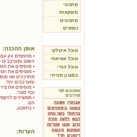
מתכוני
משקאות
מתכונים
נוספים
אופן ההכנה:
אוכל איטלקי
• מחממים ווק עם 
אוכל אסיאתי
השום ומערבבים כ
• מוסיפים את הגזר ומ
אוכל הודי
• מוסיפים את הסל
בסגנון מזרחי
מתרככים ואז מוס
ומערבבים יחד.
• מוסיפים את ציר
מתכונים לפי
וכף סוכר.
מרכיבים
אבוקדו
אפונה
חם.
• בתאבון.
בטטה
ביסקוויטים
ברוקולי
בשר טחון
דבש
דלעת
חזרת
כרוב
מנגו
פטריות
קוסקוס
קינואה
הערות:
רימונים
תרד