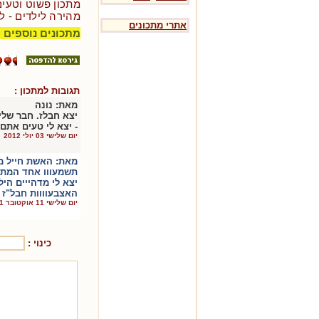
מתכון פשוט וטעים
מהירה לילדים - ל
אתרי מתכונים
מתכונים נוספים 
תגובות למתכון :
מאת:
נונה
יצא חבלז. חבר של
- יצא לי טעים אתם 
יום שלישי 03 יולי 2012
מאת:
האשת חייל מ
תשמעווו אחד המתכו
יצא לי מדהייים היל
האצבעוווות חבל"ז פ
יום שלישי 11 אוקטובר 2011
כינוי :