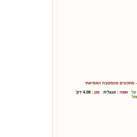
 מתכונים מהמטבח ה
אסיאתי
קל
שפה :
אנגלית
זמן :
4.08
דק'
ול