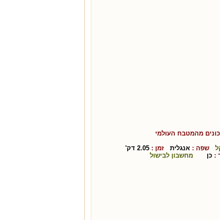
ונים מהמטבח ה
עולמי
ל
שפה :
אנגלית
זמן :
2.05
דק'
:
כן
מחשבון לבישול