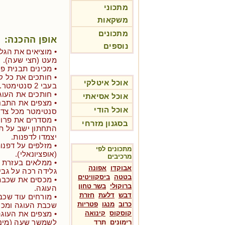
מתכוני
משקאות
מתכונים
אופן ההכנה:
נוספים
• מוציאים את הג
מעט (חצי שעה).
• מכינים תבנית פייר
• חותכים את כל ק
אוכל איטלקי
בעבי 2 סנטימטר.
• חותכים את העוגה עצמה ל-3 
אוכל אסיאתי
אוכל הודי
סנטימטר מכל צד.
• מסדרים את פרו
בסגנון מזרחי
התחתון ישב על ת
יצמדו לדפנות.
• מזלפים על דפנו
מתכונים לפי
(אופציונאלי).
מרכיבים
אבוקדו
אפונה
גלידה רכה על גבי
בטטה
ביסקוויטים
• מכסים את שכב
ברוקולי
בשר טחון
העוגה.
דבש
דלעת
חזרת
• מורחים עוד שכב
כרוב
מנגו
פטריות
שכבת העוגה ומכס
קוסקוס
קינואה
• מצפים את העוגה
לשמשך שעה (מיני
רימונים
תרד