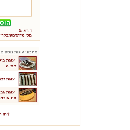
דירוג :
5
מס' מדרגים\מבקרי
מתכוני
עוגות
נוספים 
עוגת ביס
אפייה
עוגת זבר
עוגת גבי
עם אוכמנ
⇧חזור