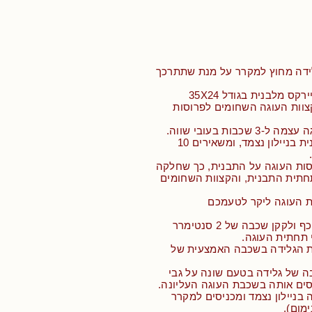
לידה מחוץ למקרר על מנת שתתרכך
קס מלבנית בגודל 35X24
צוות העוגה השחומים לפרוסות
שכבות בעובי שווה.
• מצפים את התבנית בניילון נצמד, ומשאירים 10
סות העוגה על התבנית, כך שחלקה
חתית התבנית, והקצוות השחומים
ת העוגה ליקר לטעמכם
• ממלאים בעזרת כף ולקקן שכבה של 2 סנטימרר
 תחתית העוגה.
ת הגלידה בשכבה האמצעית של
ה של גלידה בטעם שונה על גבי
ים אותה בשכבת העוגה העליונה.
 בניילון נצמד ומכניסים למקרר
מום).