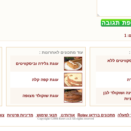
ם:
1
:
עוד מתכונים ל
אחרונות
:
קוויטים ללא
עוגת גלידה וביסקוויטים
ה
עוגת קפה קלה
נה ושוקולד לבן
עוגת שוקולד מצופה
יות
 למעלה
מתכונים בוידאו Rotev
אודותינו
תנאי שימוש
מדיניות פרטיות
צור
Copyright ©2008 Rotev.co.il All rights reserved