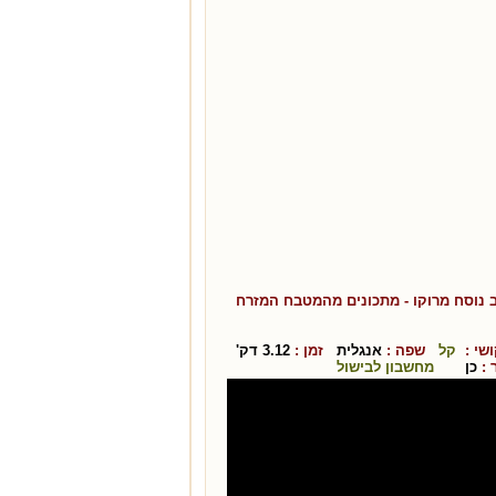
 נוסח מרוקו
- מתכונים מהמטבח ה
מזרח
י :
קל
שפה :
אנגלית
זמן :
3.12
דק'
:
כן
מחשבון לבישול