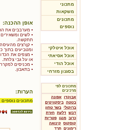
מתכוני
משקאות
מתכונים
אופן ההכנה:
נוספים
• מערבבים את הח
• לשים ומשאירים
תתקשה.
• קןרצים מהעיסה 
אוכל איטלקי
ומטביעים בתוך כל 
• מצפים את הכדור
אוכל אסיאתי
או על גבי צלחת.
אוכל הודי
• מכניסים למקרר למשך 20 דקות לפח
• בתאבון.
בסגנון מזרחי
מתכונים לפי
מרכיבים
הערות:
אבוקדו
אפונה
מתכונים נוספים 
בטטה
ביסקוויטים
ברוקולי
בשר טחון
דבש
דלעת
חזרת
כרוב
מנגו
פטריות
קוסקוס
קינואה
רימונים
תרד