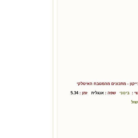
יקון
- מתכונים מהמטבח ה
איטלקי
י :
בינוני
שפה :
אנגלית
זמן :
5.34
שול