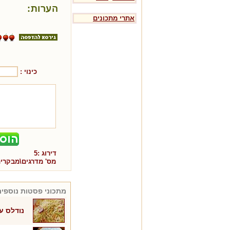
הערות:
אתרי מתכונים
כינוי :
דירוג :
5
מס' מדרגים\מבקרי
מתכוני
פסטות
נוספים
נודלס ע