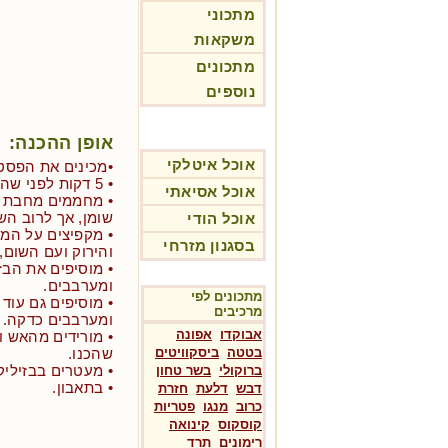
מתכוני
משקאות
מתכונים
נוספים
אופן ההכנה:
אוכל איטלקי
•מכינים את הפסט
• 5 דקות לפני שהפסטה מוכנה, מכינים את הרוטב:
אוכל אסיאתי
• מחממים מחבת ט
שומן, אך לרוב השו
אוכל הודי
• מקפיצים על המ
בסגנון מזרחי
והירוק ועם השום,
• מוסיפים את הבז
ומערבבים.
מתכונים לפי
• מוסיפים גם עוד
מרכיבים
ומערבבים כדקה.
אבוקדו
אפונה
• מורידים מהאש 
בטטה
ביסקוויטים
שהכנו.
• מעטרים בבזיליק
ברוקולי
בשר טחון
• בתאבון.
דבש
דלעת
חזרת
כרוב
מנגו
פטריות
קוסקוס
קינואה
רימונים
תרד