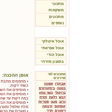
מתכוני
משקאות
מתכונים
נוספים
אוכל איטלקי
אוכל אסיאתי
אוכל הודי
בסגנון מזרחי
מתכונים לפי
אופן ההכנה:
מרכיבים
• מחממים מחבת ע
אבוקדו
אפונה
כשתי דקות.
בטטה
ביסקוויטים
• מוסיפים את השו
ברוקולי
בשר טחון
• מוסיפים את הגז
דבש
דלעת
חזרת
כמה דקות עד שהם
כרוב
מנגו
פטריות
• מוסיפים את הבשר
קוסקוס
קינואה
מלח ופלפל ומערב
רימונים
תרד
• סוגרים את הבש