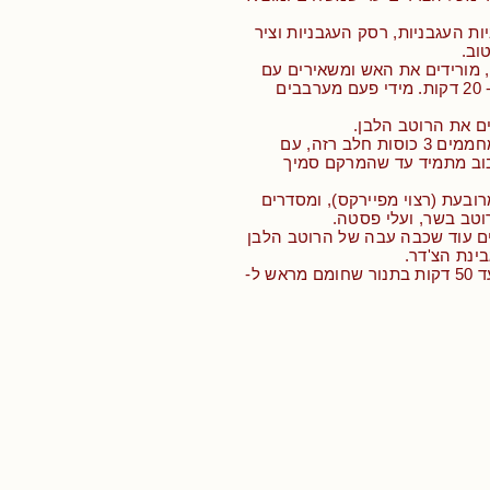
ות העגבניות, רסק העגבניות וציר
וב.
 מורידים את האש ומשאירים עם
מכסה סגור עוד כ- 20 דקות. מידי פעם מערבבים
ים את הרוטב הלבן.
• על אש בינונית מחממים 3 כוסות חלב רזה, עם
בוב מתמיד עד שהמרקם סמיך
רובעת (רצוי מפיירקס), ומסדרים
וטב בשר, ועלי פסטה.
ם עוד שכבה עבה של הרוטב הלבן
בינת הצ'דר.
• אופים משך 45 עד 50 דקות בתנור שחומם מראש ל-