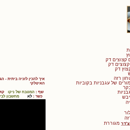
איך להכין
לזניה ביתית - ה
ה
איטלקי
שף :
המטבח של ניקו
קוש
כשר :
לא
מחשבון לבי
יה
מגוררת
צ'דר