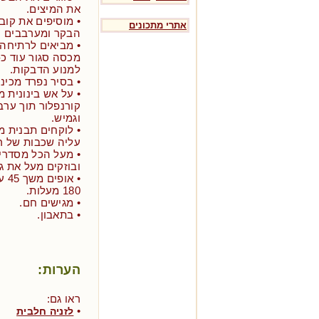
את המיצים.
• מוסיפים את קובי
אתרי מתכונים
הבקר ומערבבים ט
• מביאים לרתיחה,
למנוע הדבקות.
• בסיר נפרד מכינ
קורנפלור תוך ער
וגמיש.
• לוקחים תבנית מ
עליה שכבות של ר
• מעל הכל מסדרי
ובוזקים מעל את ג
180 מעלות.
• מגישים חם.
• בתאבון.
הערות:
ראו גם:
•
לזניה חלבית