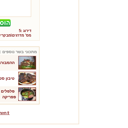
דירוג :
5
מס' מדרגים\מבקרי
מתכוני
בשר
נוספים :
ההמבורג
טיבון סט
פלפלים מ
פפריקה
⇧חזור