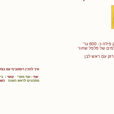
 כ- 600 גר'
איך להכין
רוסטביף עם בצל 
שף :
שף מארי
קושי :
בינ
מתכונים לראש השנה
כשר 