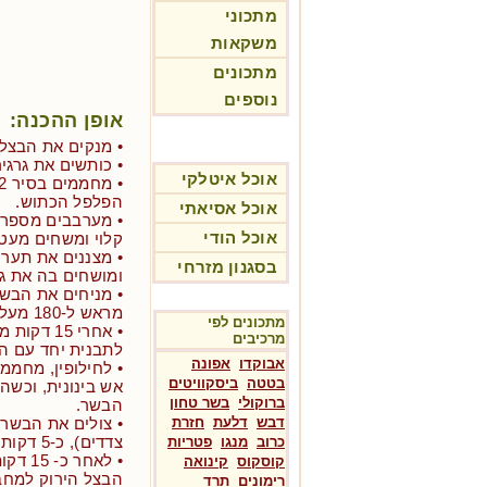
מתכוני
משקאות
מתכונים
נוספים
אופן ההכנה:
• מנקים את הבצל
• כותשים את גרגי
אוכל איטלקי
הפלפל הכתוש.
אוכל אסיאתי
• מערבבים מספר 
אוכל הודי
קלוי ומשחים מעט.
• מצננים את תער
בסגנון מזרחי
ומושחים בה את גוש 
• מניחים את הבשר
מראש ל-180 מעלות למשך 30 דקות.
מתכונים לפי
• אחרי 15
מרכיבים
לתבנית יחד עם ה
אבוקדו
אפונה
• לחילופין, מחממ
בטטה
ביסקוויטים
אש בינונית, וכשה
ברוקולי
בשר טחון
הבשר.
דבש
דלעת
חזרת
צדדים), כ-5 דקות כל צד, וסכ"ה כ- 30 דקות.
כרוב
מנגו
פטריות
• לאחר
קוסקוס
קינואה
הבצל הירוק למחבת
רימונים
תרד