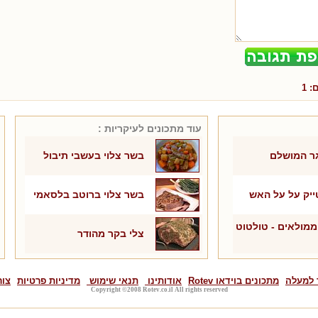
ם:
1
עוד מתכונים ל
עיקריות
:
ר המושלם
בשר צלוי בעשבי תיבול
ייק על על האש
בשר צלוי ברוטב בלסאמי
מולאים - טולטוט
צלי בקר מהודר
 למעלה
מתכונים בוידאו Rotev
אודותינו
תנאי שימוש
מדיניות פרטיות
צור
Copyright ©2008 Rotev.co.il All rights reserved