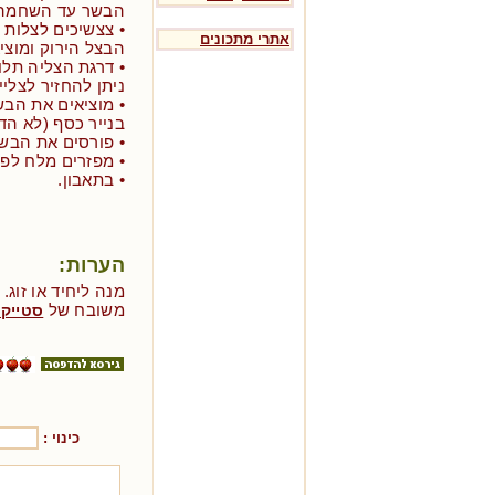
הבשר עד השחמה
אתרי מתכונים
הבצל הירוק ומוצי
• דרגת הצליה תל
ניתן להחזיר לצליי
• מוציאים את הב
בנייר כסף (לא הדוק) ו
• פורסים את הבש
• מפזרים מלח לפנ
• בתאבון.
הערות:
מנה ליחיד או זוג.
משובח של
סטייק 
כינוי :