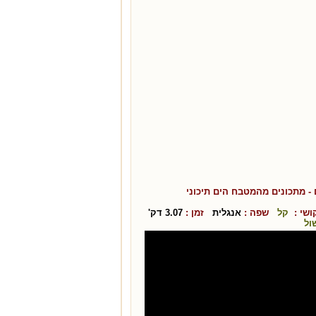
- מתכונים מהמטבח ה
ים תיכוני
שי :
קל
שפה :
אנגלית
זמן :
3.07
דק'
ול