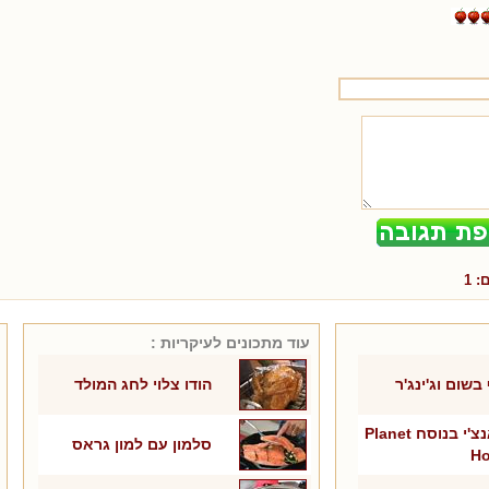
ם:
1
עוד מתכונים ל
עיקריות
:
בשום וג'ינג'ר
הודו צלוי לחג המולד
עוף קראנצ'י בנוסח Planet
סלמון עם למון גראס
Ho