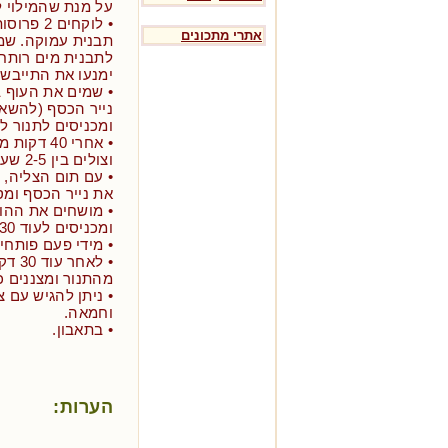
על מנת שהמילוי ל
• לוקחים 
אתרי מתכונים
תבנית עמוקה. שמ
לתבנית מים רותחי
ימנעו את התייבש
• שמים את העוף ב
נייר הכסף (להשאיר
ומכניסים לתנור ל-40 דקות בחום של 220 מעלות
וצולים בין 2-5 שעות בהתאם לגודל העוף.
• עם תום הצליה, 
את נייר הכסף ומסי
• מושחים את ההודו
ומכניסים לעוד 30 דקות בחום של 200 מעלות.
• מידי פעם פותחים
• לאח
מהתנור ומצננים כ-40 דקות
• ניתן להגיש עם צ
וחמאה.
• בתאבון.
הערות: