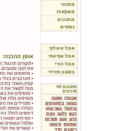
מתכוני
משקאות
מתכונים
נוספים
אוכל איטלקי
אופן ההכנה:
אוכל אסיאתי
•לוקחים תרנגול 
אוכל הודי
את תוכו ומנגבים.
בסגנון מזרחי
• מחממים את התנור ל-220
• מערבבים בכלי ג
קצוץ,ועשבי בתיבו
מתכונים לפי
מנת לקשור את הח
מרכיבים
• מוסיפים את בשר
אבוקדו
אפונה
מוסיפים מלח ופלפ
• מפרידים את העו
בטטה
ביסקוויטים
המילוי מתחת לעור
ברוקולי
בשר טחון
דוחפים לחלל ההוד
דבש
דלעת
חזרת
• מורחים חמאה ר
כרוב
מנגו
פטריות
ופלפל ועוטפים את 
קוסקוס
קינואה
• קושרים את רגלי
רימונים
תרד