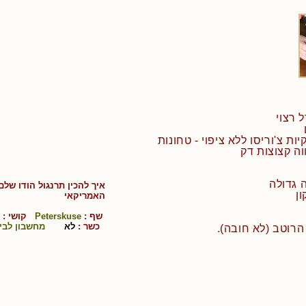
 רצוי
וה קצוצות דק
איך להכין
תרנגול הודו שלם
ה
אמריקאי
שף :
Peterskuse
קושי :
כשר :
לא
מחשבון לבי
רוטב (לא חובה).