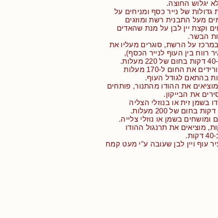
א יגלוש החוצה.
2 פרוסות גדולות של נייר כסף ומניחים על
ים מעל התבנית רשת ומוזגים
ם וקצת יין לבן על מנת שהאדים
ות הבשר.
מרכז על הרשת, סוגרים מעליו את
 רווח בין העוף לנייר הכסף),
.
• אחרי 40 דקות מורידים את החום ל-170 מעלות
מוציאים את ההודו מהתנור, פותחים
רים את הבייקון.
 בשמן זית או בנוזלי הצליה
 ומושחים בשמן או נוזלי צלייה.
ר עוד 30 דקות, מוציאים את תרנגול ההודו
.
יר עוף ויין לבן שעובה ע"י מעט קמח