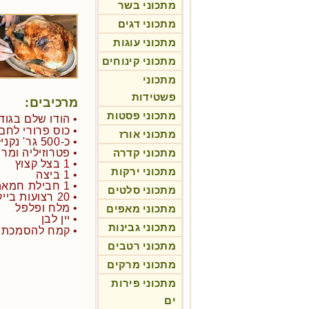
מתכוני בשר
מתכוני דגים
מתכוני עוגות
מתכוני קינוחים
מתכוני
פשטידות
מרכיבים:
מתכוני פסטות
• הודו שלם בגודל
• כוס פרורי לחם
מתכוני אורז
• כ-500 גר' נקניקיות צ'וריסו ללא ציפוי - טחונות
מתכוני קדרה
• פטרוזיליה ומרו
• 1 בצל קצוץ
מתכוני ירקות
• 1 ביצה
• 1 חבילת חמאה גדולה
מתכוני סלטים
• 20 רצועות בייקון
• מלח ופלפל
מתכוני מאפים
• יין לבן
מתכוני גבינות
• קמח להסמכת ה
מתכוני רטבים
מתכוני מרקים
מתכוני פירות
ים