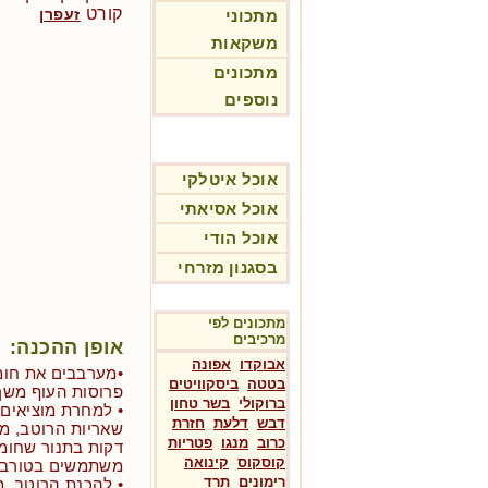
קורט
זעפרן
מתכוני
משקאות
מתכונים
נוספים
אוכל איטלקי
אוכל אסיאתי
אוכל הודי
בסגנון מזרחי
מתכונים לפי
מרכיבים
אופן ההכנה:
אבוקדו
אפונה
•מערבבים את חומ
בטטה
ביסקוויטים
פרוסות העוף משך
ברוקולי
בשר טחון
• למחרת מוציאים
דבש
דלעת
חזרת
כרוב
מנגו
פטריות
קוסקוס
קינואה
משתמשים בטורבו)
רימונים
תרד
• להכנת הרוטב, 