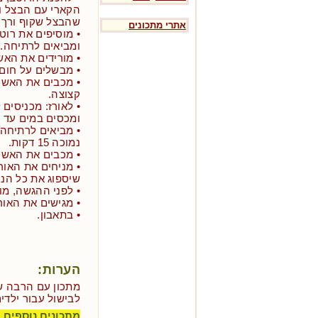
הקארי עם הבצל ו
שהבצל שקוף ורך.
אתרי מתכונים
• מוסיפים את רוט
ומביאים לרתיחה.
• מורידים את האש
• מבשלים על חום נמוך כ- 5 דקות
• מכבים את האש ו
קצוצה.
• לאורז: מכניסים
ומכסים במים עד 
• מביאים לרתיחה
נמוכה 15 דקות.
• מכבים את האש ו
שיספוג את כל הנו
• לפני ההגשה, מו
• מגישים את האור
• בתאבון.
הערות:
מתכון עם הרבה של
לבישול עבור ילדי
מתכונים נוספים 