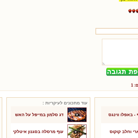
ם:
1
עוד מתכונים ל
עיקריות
:
 - באפלו ווינגס
דג סלמון במייפל על האש
רי וחלב קוקוס
עוף מרסלה בסגנון איטלקי