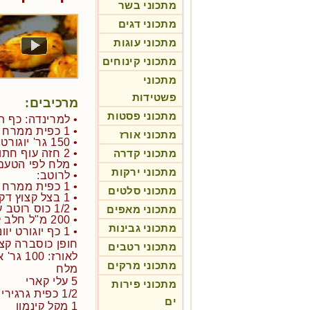
מתכוני בשר
מתכוני דגים
מתכוני עוגות
מתכוני קינוחים
מתכוני
פשטידות
מרכיבים:
מתכוני פסטות
• למרינדה: כף 
• 1 כפית ממרח קארי אדום
מתכוני אורז
• 150 גר' יוגורט יווני דל שומן
מתכוני קדרה
• 2 חזה עוף חתוך ל- 6 חתיכות
• מלח לפי הטעם
מתכוני ירקות
• לרוטב:
• 1 כפית ממרח קארי אדום
מתכוני סלטים
• 1 בצל קצוץ דק
• 1/2 כוס רוטב עגבניות מוכן
מתכוני מאפים
• 200 מ"ל חלב קוקס מופחת קלוריות
מתכוני גבינות
• 1 כף יוגורט יווני ללא שומן
חופן כוסברה קצ
מתכוני רטבים
לאורז: 100 גר' אורז בסמטי
מתכוני מרקים
מלח
5 עלי קארי
מתכוני פירות
1/2 כפית גרגירי חרדל שחורים
ים
1 מקל קינמון