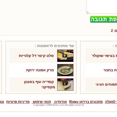
ם:
2
 :
עוד מתכונים ל
ראשונות
:
 בציפוי שוקולד
סלט קיסר דל קלוריות
ת בתנור
מרק אפונה ירוקה
קסדייה עוף בסגנון
פוחים חגיגי
מקסיקני
 למעלה
מתכונים בוידאו Rotev
אודותינו
תנאי שימוש
מדיניות פרטיות
צור
Copyright ©2008 Rotev.co.il All rights reserved