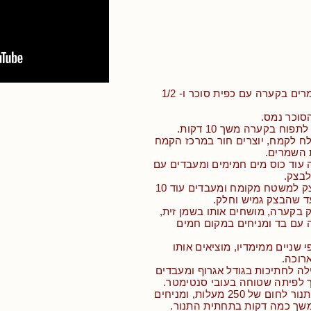
• ממיסים את השמרים בקערה עם כפית סוכר ו- 1/2
סוכר נמס.
וח בקערה משך 10 דקות.
ח לקמח, יוצרים חור במרכז הקמח
 השמרים.
 עוד כוס מים חמימים ומעבדים עם
לבצק.
• מוציאים את הבצק למשטח מקומח ומעבדים עוד 10
ד שהבצק גמיש וחלק.
 בקערה, מושחים אותו בשמן זית,
עם בד ומניחים במקום חמים
 שניים ממימדיו, מוציאים אותו
רוכה.
לה לחתיכות בגודל אגרוף ומעבדים
ך לפיתה שטוחה בעובי סנטימטר.
• מחממים מראש תנור לחום של 250 מעלות, ומניחים
שך כמה דקות בתחתית התנור.