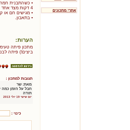
• כשהתבנית חמה מ
4 דקות מצד אחד ועוד דקותיים מהצד השני.
אתרי מתכונים
• מגישים חם או קר
• בתאבון.
הערות:
מתכון פיתה טעימה
ביצים!) פיתה לבנו
תגובות למתכון :
מאת:
שר
חבל על הזמן כמה ז
תודה
יום שישי 19 יולי 2013
כינוי :