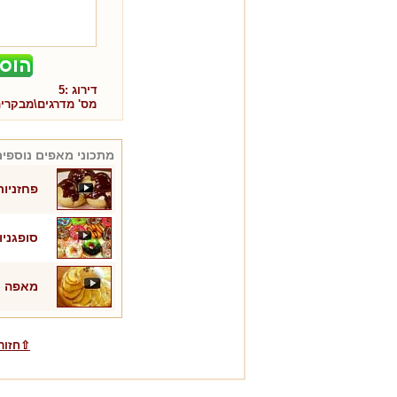
דירוג :
5
מס' מדרגים\מבקרי
מתכוני
מאפים
נוספים
פחזניות
סופגניו
מאפה ת
⇧חזור