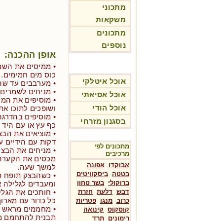
מתכוני
משקאות
מתכונים
נוספים
אופן ההכנה:
כוס מים חמימים.
אוכל איטלקי
• מערבבים עד שה
• מניחים לשמרים לתפ
אוכל אסיאתי
• מוסיפים את המל
אוכל הודי
ושופכים לתוכו את
• מוסיפים בהדרגה
בסגנון מזרחי
כף עץ או עם היד 
דקות עם הידיים ע
מתכונים לפי
• מניחים את הבצק
מרכיבים
מכסים את הקערה 
אבוקדו
אפונה
למשך שעה.
בטטה
ביסקוויטים
• כשהבצק תופח פי
ברוקולי
בשר טחון
ומעבדים לגלילה א
דבש
דלעת
חזרת
• חותכים את הגלי
כל כדור עם מארו
כרוב
מנגו
פטריות
קוסקוס
קינואה
תבנית להתחמם מ
רימונים
תרד