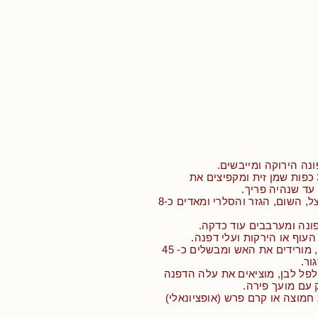
נה הירוקה ומייבשים.
• מחממים בסיר 3 כפות שמן זית ומקפיצים את
• מוסיפים את הבצל, השום, הגזר והסלרי ומאדים כ-8
ונה ומערבבים עוד כדקה.
העוף או הירקות ועלי דפנה.
• מביאים לרתיחה, מורידים את האש ומבשלים כ- 45
ור.
לפל לבן, מוציאים את עלה הדפנה
 עם מועך פירה.
מוצה או קרם פרש (אופציונאלי)