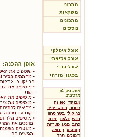
מתכוני
משקאות
מתכונים
נוספים
אוכל איטלקי
אוכל אסיאתי
אופן ההכנה:
אוכל הודי
• שוטפים את האפו
בסגנון מזרחי
הבייקון כ- 3 דקות עד שנהיה פריך.
מתכונים לפי
דקות.
מרכיבים
• מוסיפים את האפ
• מוסיפים את ציר 
אבוקדו
אפונה
בטטה
ביסקוויטים
דקות עם מכסה סג
ברוקולי
בשר טחון
• מוסיפים מלח ופ
דבש
דלעת
חזרת
ומועכים את המרק
כרוב
מנגו
פטריות
• מעטרים בשמנת ח
קוסקוס
קינואה
ומגישים חם.
רימונים
תרד