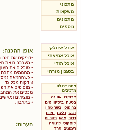
מתכוני
משקאות
מתכונים
נוספים
אוכל איטלקי
אופן ההכנה:
אוכל אסיאתי
•דופקים את חזה ה
• מערבבים את הק
אוכל הודי
• טובלים את העו
בסגנון מזרחי
• מחממים מחבת ע
• כשהחמאה נמסה,
3 דקות מכל צד.
מתכונים לפי
• מוסיפים את הפט
מרכיבים
מכסים את המחבת עם 
• מוציאים ומגישים
אבוקדו
אפונה
• בתאבון.
בטטה
ביסקוויטים
ברוקולי
בשר טחון
דבש
דלעת
חזרת
כרוב
מנגו
פטריות
קוסקוס
קינואה
הערות:
רימונים
תרד