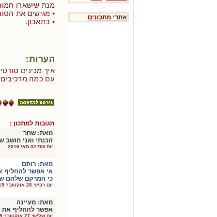
מנת שישארו חמות
• מגישים את הטו
אתרי מתכונים
• בתאבון.
הערות:
איך מכינים טורטי
עם כמה מרכיבים 
תגובות למתכון :
מאת:
שחר
הכנתי ואני חושב שיצא
יום שני 02 מאי 2016
מאת:
רותם
אי אפשר להחליף א
כי המרקם שלהם שו
יום רביעי 28 אוקטובר 2015
מאת:
מעיינה
אפשר להחליף את ה
יום שלישי 27 אוקטובר 2015