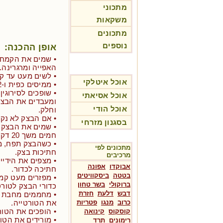
מתכוני
משקאות
מתכונים
נוספים
אופן ההכנה:
• שמים את הקמח
האפייה ומרגרינה.
• לשים מעט עד ק
אוכל איטלקי
• ממיסים כפית ו-1/2 מלח במים החמים.
• שופכים לסירוגי
אוכל אסיאתי
ומעבדים את הבצק
אוכל הודי
וחלק.
• אם הבצק לא נקש
בסגנון מזרחי
• שמים את הבצק 
חמים משך 20 דקות.
מתכונים לפי
חתיכות בצק.
מרכיבים
• מצפים את הידיי
אבוקדו
אפונה
חתיכה לכדור.
בטטה
ביסקוויטים
• מפזרים מעט קמ
ברוקולי
בשר טחון
כדורי הבצק לטורט
דבש
דלעת
חזרת
• מחממים מחבת כב
כרוב
מנגו
פטריות
את הטורטייה.
• הופכים את הטורטייה אחרי 15 
קוסקוס
קינואה
• מורידים את הט
רימונים
תרד