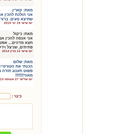
מאת:
קארין
אני הולכת להכין או
שתיצא טעים. ברור 
יום שישי 19 יוני 2015
מאת:
ניקול
אני אנסה להכין אב
תצא מדהים... אפש
פתיתים, שניצל ויר
יום שישי 14 מרץ 2014
מאת:
שלום
הכנתי את הטורטייה
פשוט תענוג תודה מ
מאוד!!!!!!!
יום שלישי 27 אוגוסט 2013
כינוי :