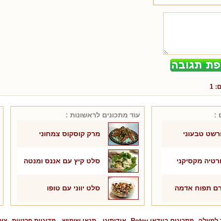
ם:
1
 :
עוד מתכונים ל
ראשונות
:
רשט טבעוני
מרק קוסקוס צמחוני
רטיה מקסיקני
סלט קיץ עם אננס ומנטה
ם תפוח אדמה
סלט יווני עם טופו
 למעלה
מתכונים בוידאו Rotev
אודותינו
תנאי שימוש
מדיניות פרטיות
צור