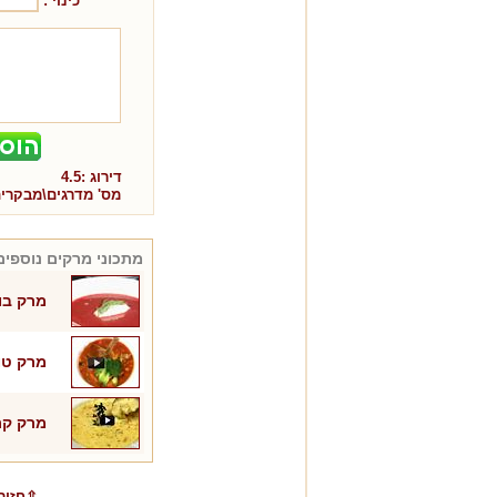
כינוי :
דירוג :
4.5
מס' מדרגים\מבקרי
מתכוני
מרקים
נוספים
מרק בו
מרק טו
מרק קר
⇧חזור