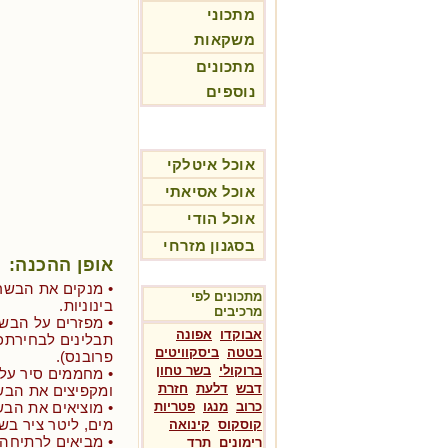
מתכוני
משקאות
מתכונים
נוספים
אוכל איטלקי
אוכל אסיאתי
אוכל הודי
בסגנון מזרחי
אופן ההכנה:
• מנקים את הבשר 
מתכונים לפי
בינוניות.
מרכיבים
• מפזרים על הבש
אבוקדו
אפונה
תבלינים לבחירתכ
בטטה
ביסקוויטים
פרובנס).
ברוקולי
בשר טחון
• מחממים סיר על
דבש
דלעת
חזרת
ומקפיצים את הב
כרוב
מנגו
פטריות
• מוציאים את הבש
מים, ליטר ציר בשר ו2- כוסות יין
קוסקוס
קינואה
• מביאים לרתיחה,
רימונים
תרד