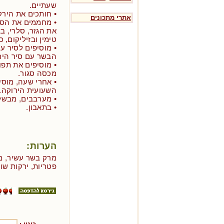
שעתיים.
• חותכים את הירק
אתרי מתכונים
• מחממים את הסי
את הגזר, סלרי, ב
טימין ובזיליקום, כ- 15 דקו
• מוסיפים לסיר ע
הבשר עם סיר היר
• מוסיפים את תפ
מכסה סגור.
• אחרי שעה, מוסי
השעועית הירוקה.
• מערבבים, מבשלים עוד 10 דקות
• בתאבון.
הערות:
מרק בשר עשיר, מו
פטריות, ירקות שורש