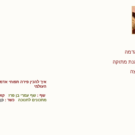
צה
איך להכין
פירה תפוחי אדמה ב- 60
ה
עולמי
שף :
שף עמרי בן פרז
קושי
מתכונים לחנוכה
כשר :
כן