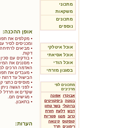
מתכוני
משקאות
מתכונים
נוספים
אופן ההכנה:
• מקלפים את תפוח
ומכניסים לסיר עם
אוכל איטלקי
דקות.
אוכל אסיאתי
• בודקים עם סכין
אוכל הודי
• מסננים את המים
האדמה הרכים למ
בסגנון מזרחי
• מעבדים את תפו
הבישול עד דרגת 
• מוסיפים כחצי 
מתכונים לפי
• לפני הגשה ניתן 
מרכיבים
שקדים או חרדל ל
אבוקדו
אפונה
• מגישים חם.
בטטה
ביסקוויטים
• בתאבון.
ברוקולי
בשר טחון
דבש
דלעת
חזרת
כרוב
מנגו
פטריות
קוסקוס
קינואה
הערות:
רימונים
תרד