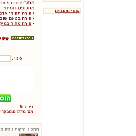
מתוך: Food.msn.co.il
מתכונים דומים:
אתרי מתכונים
•
פירה תפוחי אדמ
•
פירה בטעם שום
•
פירה מהיר במיקר
כינוי :
דירוג :
5
מס' מדרגים\מבקרי
מתכוני
ירקות
נוספים 