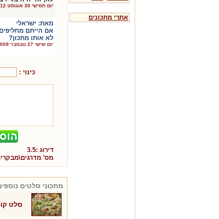
יום חמישי 30 אוגוסט 2012
אתרי מתכונים
מאת:
ישראלי
אם הייתם מחליפים ר
לא אותו מתכון?
יום שישי 27 נובמבר 2009
כינוי :
דירוג :
3.5
מס' מדרגים\מבקרי
מתכוני
סלטים
נוספים
סלט קול