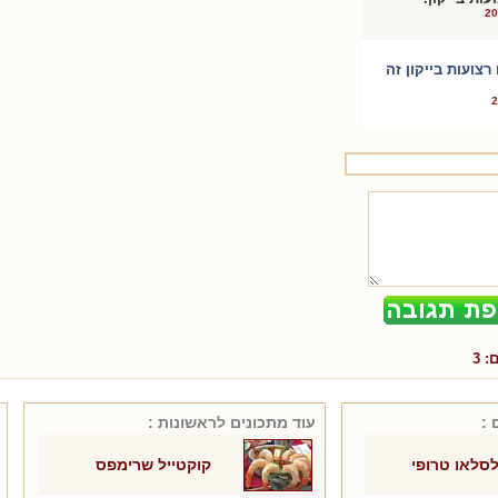
צועות בייקון זה
ם:
3
 :
עוד מתכונים ל
ראשונות
:
סלאו טרופי
קוקטייל שרימפס