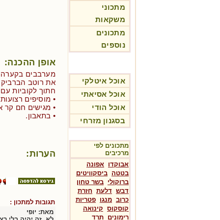
מתכוני
משקאות
מתכונים
נוספים
אופן ההכנה:
מערבבים בקערה א
אוכל איטלקי
את רוטב הברביקיו
חתוך לקוביות עם 
אוכל אסיאתי
• מוסיפים רצועות 
אוכל הודי
• מגישים חם קר א
• בתאבון.
בסגנון מזרחי
מתכונים לפי
הערות:
מרכיבים
אבוקדו
אפונה
בטטה
ביסקוויטים
ברוקולי
בשר טחון
דבש
דלעת
חזרת
כרוב
מנגו
פטריות
תגובות למתכון :
קוסקוס
קינואה
מאת:
יופי
רימונים
תרד
לא, זה יהיה בלי רצו