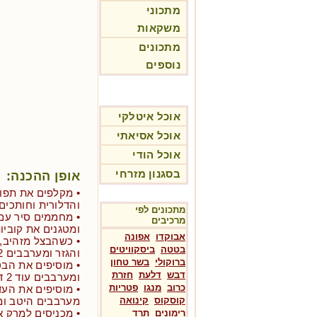
מתכוני
משקאות
מתכונים
נוספים
אוכל איטלקי
אוכל אסיאתי
אוכל הודי
בסגנון מזרחי
אופן ההכנה:
• מקלפים את תפו
והדלורית וחותכים
מתכונים לפי
מרכיבים
ומטגנים את קוביו
אבוקדו
אפונה
• כשהבצל מזהיב, 
בטטה
ביסקוויטים
והגזר ומערבבים 2 דקות.
ברוקולי
בשר טחון
דבש
דלעת
חזרת
ומערבבים עוד 2 דקות.
כרוב
מנגו
פטריות
• מוסיפים את העד
קוסקוס
קינואה
מערבבים היטב ומו
• מכניסים למרק 
רימונים
תרד