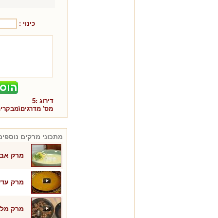
כינוי :
דירוג :
5
מס' מדרגים\מבקרי
מתכוני
מרקים
נוספים
מרק אבגו
מרק עדש
מרק מלו