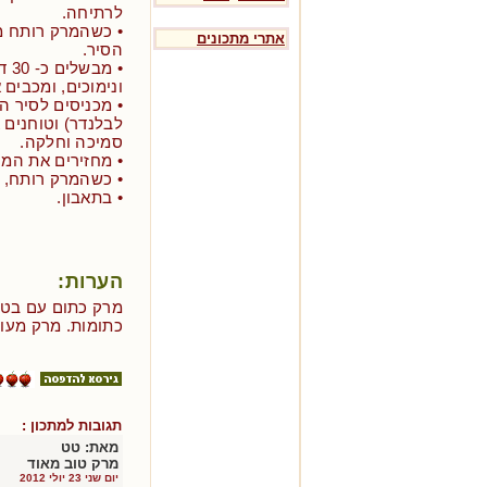
לרתיחה.
• כשהמרק רותח מנ
אתרי מתכונים
הסיר.
• מ
ונימוכים, ומכבים
• מכניסים לסיר ה
לבלנדר) וטוחנים
סמיכה וחלקה.
• מחזירים את המ
• כשהמרק רותח, 
• בתאבון.
הערות:
מרק כתום עם בטט
כתומות. מרק מעול
תגובות למתכון :
מאת:
טט
מרק טוב מאוד
יום שני 23 יולי 2012