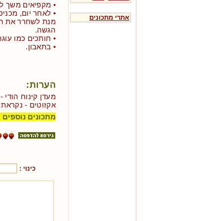
• מקפיאים משך לי
• לאחר יום, מכני
אתרי מתכונים
מנת לשחרר את הגל
הגשה.
• חותכים כמו עוגה
• בתאבון.
הערות:
מעדן קינוח הודי 
אקזוטים - נקראת בהודו fi
מתכונים נוספים 
כינוי :