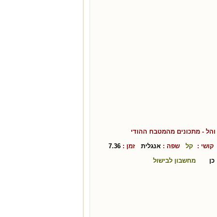
והל
- מתכונים מהמטבח ה
הודי
ושי :
קל
שפה :
אנגלית
זמן :
7.36
כן
מחשבון לבישול