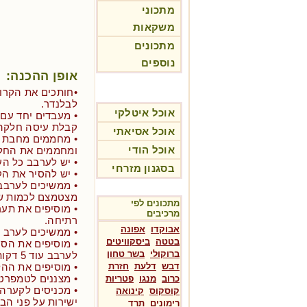
מתכוני
משקאות
מתכונים
נוספים
אופן ההכנה:
•חותכים את הקרו
לבלנדר.
אוכל איטלקי
• מעבדים יחד עם 
קבלת עיסה חלקה,
אוכל אסיאתי
• מחממים מחבת עמ
אוכל הודי
ומחממים את החלב
• יש לערבב כל העת כ-6 דקות ע
בסגנון מזרחי
• יש להסיר את הק
• ממשיכים לערבב
מצטמצם לכמות של
מתכונים לפי
• מוסיפים את תע
מרכיבים
רתיחה.
אבוקדו
אפונה
• ממשיכים לערב עוד 4 דקות לאחר 
בטטה
ביסקוויטים
• מוסיפים את הסו
ברוקולי
בשר טחון
לערבב עוד 5 דקות.
דבש
דלעת
חזרת
• מוסיפים את הה
• מצננים לטמפרט
כרוב
מנגו
פטריות
• מכניסים לקערה 
קוסקוס
קינואה
ישירות על פני הב
רימונים
תרד