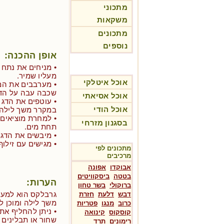
מתכוני
משקאות
מתכונים
נוספים
אופן ההכנה:
• מניחים את נתח ה
מעליו שמיר.
אוכל איטלקי
• מערבבים את המל
שכבה עבה על הדג
אוכל אסיאתי
• עוטפים את הדג ה
אוכל הודי
במקרר משך לילה.
• למחרת מוציאים
בסגנון מזרחי
תחת מים.
• מיבשים את הדג ו
• מגישים עם זילוף
מתכונים לפי
מרכיבים
אבוקדו
אפונה
בטטה
ביסקוויטים
הערות:
ברוקולי
בשר טחון
גרבלקס הוא למעש
דבש
דלעת
חזרת
משך לילה ומוכן ל
כרוב
מנגו
פטריות
• ניתן להחליף א
קוסקוס
קינואה
שחור או תבלינים
רימונים
תרד