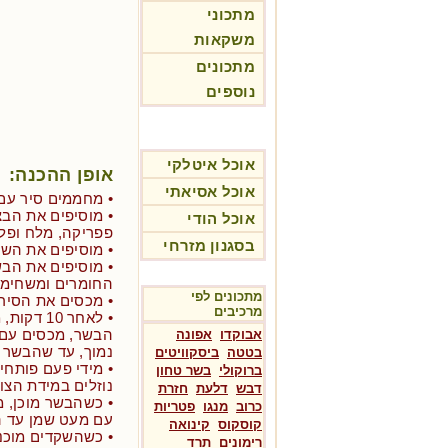
מתכוני
משקאות
מתכונים
נוספים
אוכל איטלקי
אופן ההכנה:
אוכל אסיאתי
• מחממים סיר עם 2 כפות שמן זית, על אש בינוני
• מוסיפים את הבצל
אוכל הודי
פפריקה, מלח ופל
בסגנון מזרחי
• מוסיפים את השו
• מוסיפים את הב
החומרים ומשחימי
מתכונים לפי
• מכסים את הסיר עם
מרכיבים
• לאחר 10
הבשר, מכסים עם מ
אבוקדו
אפונה
נמוך, עד שהבשר ע
בטטה
ביסקוויטים
• מידי פעם פותחי
ברוקולי
בשר טחון
נוזלים במידת הצור
דבש
דלעת
חזרת
• כשהבשר מוכן, 
כרוב
מנגו
פטריות
עם מעט שמן עד 
קוסקוס
קינואה
• כשהשקדים מוכני
רימונים
תרד